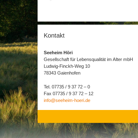
Kontakt
Seeheim Höri
Gesellschaft für Lebensqualität im Alter mbH
Ludwig-Finckh-Weg 10
78343 Gaienhofen
Tel. 07735 / 9 37 72 – 0
Fax 07735 / 9 37 72 – 12
info@seeheim-hoeri.de