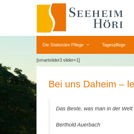
Zum
Inhalt
springen
Die Stationäre Pflege
Tagespflege
[smartslider3 slider=1]
Bei uns Daheim – l
Das Beste, was man in der Welt 
Berthold Auerbach