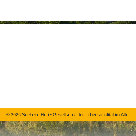
© 2026 Seeheim Höri • Gesellschaft für Lebensqualität im Alter